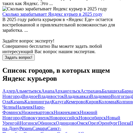
таких как Яндекс. Это ...
Сколько зарабатывает Яндекс курьер в 2025 году
В 2025 году работа курьером в «Яндекс Еде» остается
востребованной и привлекательной возможностью для
заработка. ...
Задайте вопрос эксперту!
Совершенно бесплатно Вы можете задать любой
интересующий Вас вопрос нашим экспертам.
Задать вопрос!
Список городов, в которых ищем
Яндекс курьеров
Адлер
Альметьевск
Анапа
Архангельск
Астрахань
Балашиха
Барн
Новгород
Видное
Владивосток
Владикавказ
Владимир
Волгоград
Ола
Казань
Калининград
Калуга
Кемерово
Киров
Коломна
Колпин
Челны
Нальчик
Наро-
Фоминск
Нижневартовск
Нижнекамск
Нижний
Новгород
Новокузнецк
Новороссийск
Новосибирск
Новый
Уренгой
Ногинск
Обнинск
Одинцово
Омск
Орел
Оренбург
Пенза
П
на-Дону
Рязань
Самара
Санкт-