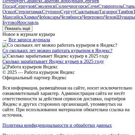
Петербург
Саранск
Саратов
Свободный
Сергиев
Посад
Серпухов
Смоленск
Солнечногорск
Сочи
Ставрополь
Стар
Оскол
Стерлитамак
Ступино
Сургут
Сыктывкар
Таганрог
Тамбов
Мансийск
Химки
Чебоксары
Челябинск
Череповец
Чехов
Шушары
Бутово
Ярославль
Показать ещё
Новое в журнале курьера
→
Все записи журнала
Со скольких лет можно работать курьером в Яндекс?
Сколько зарабатывает Яндекс курьер в 2025 году
© 2025 — Работа курьером Яндекс
Официальный партнер Яндекс
Вся информация, размещённая на сайте, носит исключительно
ознакомительный характер. Администрация сайта не несёт
ответственности за действия сервисов доставки, партнёров
Яндекс и других сторонних организаций, упомянутых на
сайте. При использовании материалов обязательна ссылка на
источник.
Политика конфиденциальности и обработки данных